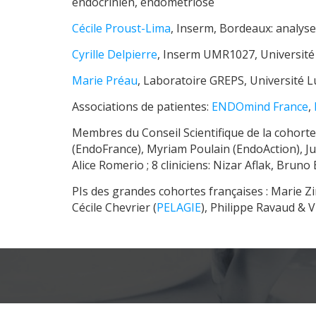
endocrinien, endométriose
Cécile Proust-Lima
, Inserm, Bordeaux: analyse
Cyrille Delpierre
, Inserm UMR1027, Université T
Marie Préau
, Laboratoire GREPS, Université 
Associations de patientes:
ENDOmind France
,
Membres du Conseil Scientifique de la cohort
(EndoFrance), Myriam Poulain (EndoAction), Ju
Alice Romerio ; 8 cliniciens: Nizar Aflak, Bru
PIs des grandes cohortes françaises : Marie Zi
Cécile Chevrier (
PELAGIE
), Philippe Ravaud & V