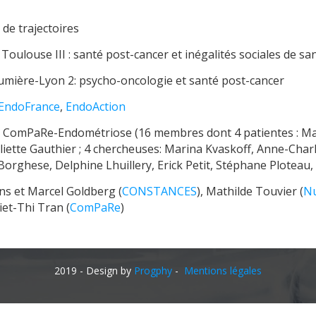
 de trajectoires
oulouse III : santé post-cancer et inégalités sociales de sa
Lumière-Lyon 2: psycho-oncologie et santé post-cancer
EndoFrance
,
EndoAction
e ComPaRe-Endométriose (16 membres dont 4 patientes : Mar
liette Gauthier ; 4 chercheuses: Marina Kvaskoff, Anne-Cha
no Borghese, Delphine Lhuillery, Erick Petit, Stéphane Plotea
ns et Marcel Goldberg (
CONSTANCES
), Mathilde Touvier (
Nu
iet-Thi Tran (
ComPaRe
)
2019 - Design by
Progphy
-
Mentions légales