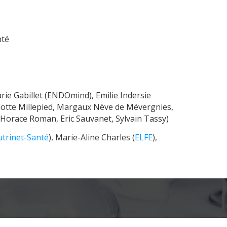
nté
ie Gabillet (ENDOmind), Emilie Indersie
rlotte Millepied, Margaux Nève de Mévergnies,
u, Horace Roman, Eric Sauvanet, Sylvain Tassy)
trinet-Santé
), Marie-Aline Charles (
ELFE
),